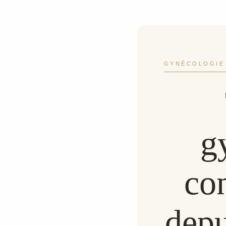
GYNÉCOLOGIE 
g
co
depu