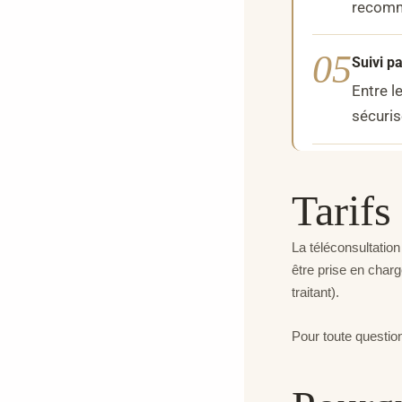
recomm
05
Suivi p
Entre l
sécuris
Tarif
La téléconsultation
être prise en char
traitant).
Pour toute questio