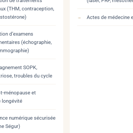
tion de traitements
(laser, PRP, mésothé
x (THM, contraception,
stostérone)
Actes de médecine e
tion d’examens
ntaires (échographie,
mmographie)
agnement SOPK,
iose, troubles du cycle
st-ménopause et
e longévité
nce numérique sécurisée
me Ségur)