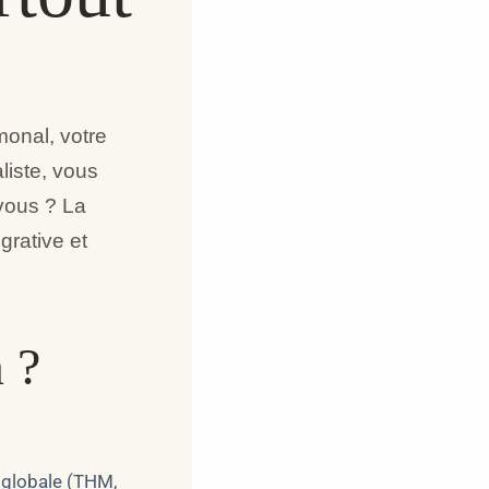
onal, votre
liste, vous
vous ? La
grative et
 ?
 globale (THM,