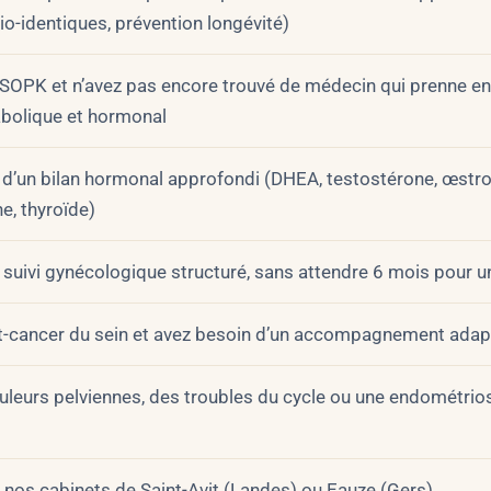
o-identiques, prévention longévité)
 SOPK et n’avez pas encore trouvé de médecin qui prenne en
abolique et hormonal
 d’un bilan hormonal approfondi (DHEA, testostérone, œstr
e, thyroïde)
 suivi gynécologique structuré, sans attendre 6 mois pour 
t-cancer du sein et avez besoin d’un accompagnement adap
uleurs pelviennes, des troubles du cycle ou une endométrio
e nos cabinets de Saint-Avit (Landes) ou Eauze (Gers)