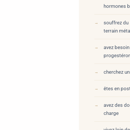
hormones bi
souffrez du
terrain mét
avez besoin
progestéron
cherchez un
êtes en pos
avez des do
charge
vivez loin d