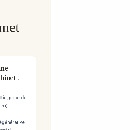
rmet
une
binet :
ttis, pose de
ien)
égénérative