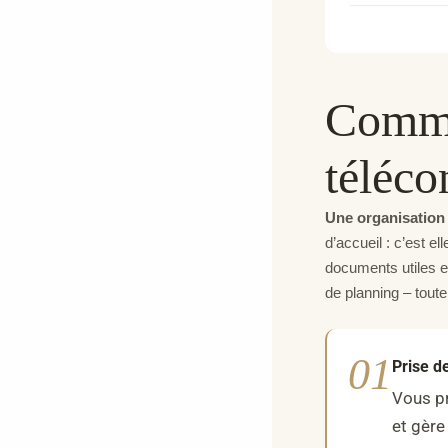
Comme
téléco
Une organisation
d’accueil : c’est e
documents utiles e
de planning – toute
01
Prise d
Vous pr
et gère