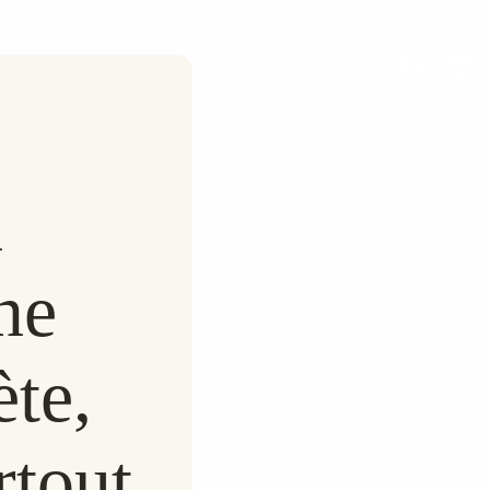
n
ne
te,
rtout