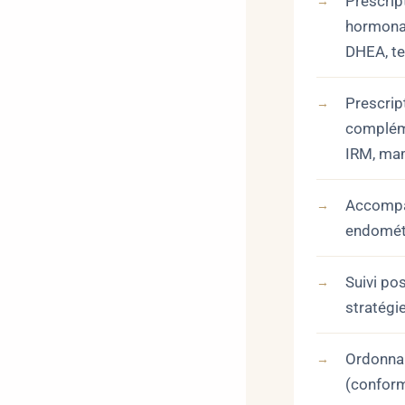
Prescrip
hormonau
DHEA, te
Prescrip
compléme
IRM, ma
Accomp
endométr
Suivi po
stratégi
Ordonna
(confor