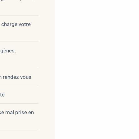
 charge votre
ogènes,
un rendez-vous
té
se mal prise en