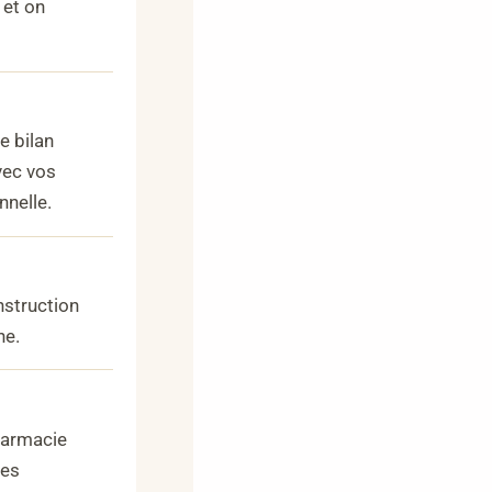
 et on
e bilan
vec vos
nnelle.
nstruction
ne.
harmacie
les