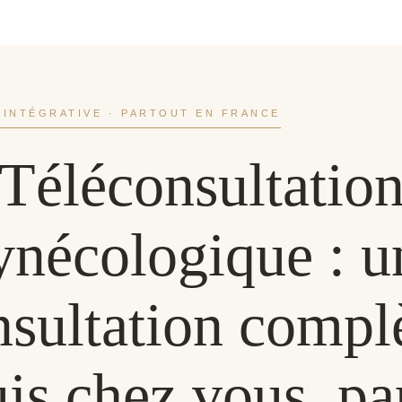
INTÉGRATIVE · PARTOUT EN FRANCE
Téléconsultatio
ynécologique : u
nsultation complè
is chez vous, pa