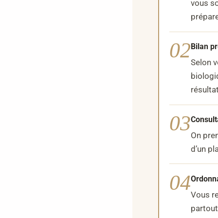
vous so
prépare
02
Bilan p
Selon v
biologi
résulta
03
Consult
On pren
d’un pl
04
Ordonna
Vous re
partout